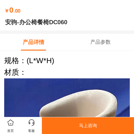
0
￥
.00
安驹-办公椅餐椅DC060
产品详情
产品参数
规格：
(L*W*H)
材质：
马上咨询
首页
客服