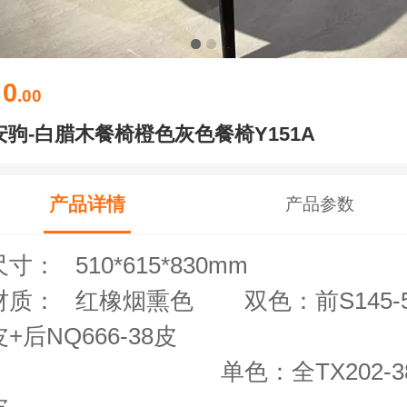
0
￥
.00
安驹-白腊木餐椅橙色灰色餐椅Y151A
产品详情
产品参数
尺寸： 510*615*830mm
材质： 红橡烟熏色 双色：前S145-
皮+后NQ666-38皮
单色：全TX202-3
皮